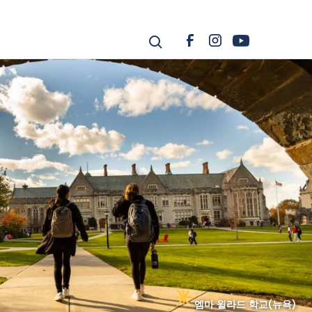
엠마 윌라드 학교(뉴욕)