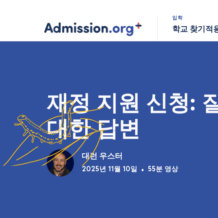
입학
학교 찾기
적
재정 지원 신청: 
대한 답변
대런 우스터
2025년 11월 10일
•
55분 영상