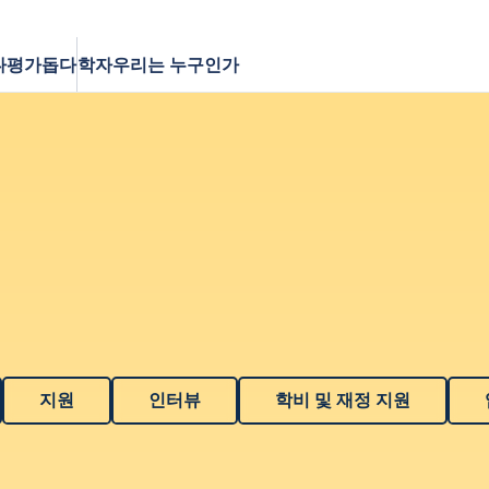
다
평가
돕다
학자
우리는 누구인가
지원
인터뷰
학비 및 재정 지원